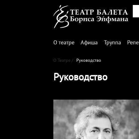
О театре
Афиша
Труппа
Репе
О Театре /
Руководство
Руководство