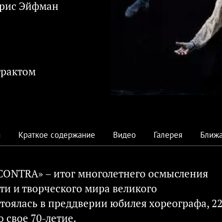
орис Эйфман
трактом
а
Краткое содержание
Видео
Галерея
Ближа
 CONTRA» – итог многолетнего осмысления
и и творческого мира великого
тоялась в преддверии юбилея хореографа, 2
 свое 70-летие.