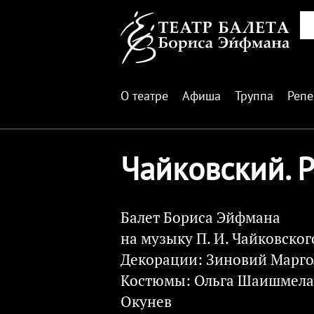
О театре
Афиша
Труппа
Репе
Чайковский. 
Балет Бориса Эйфмана
на музыку П. И. Чайковског
Декорации: Зиновий Марг
Костюмы: Ольга Шаишмела
Окунев