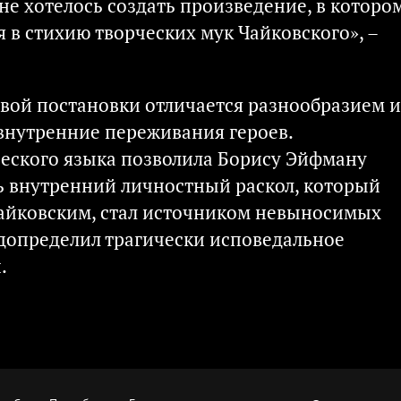
не хотелось создать произведение, в которо
я в стихию творческих мук Чайковского», –
вой постановки отличается разнообразием и
внутренние переживания героев.
ческого языка позволила Борису Эйфману
ь внутренний личностный раскол, который
айковским, стал источником невыносимых
допределил трагически исповедальное
.