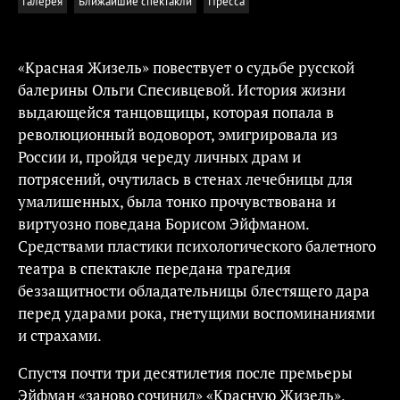
Галерея
Ближайшие спектакли
Пресса
«Красная Жизель» повествует о судьбе русской
балерины Ольги Спесивцевой. История жизни
выдающейся танцовщицы, которая попала в
революционный водоворот, эмигрировала из
России и, пройдя череду личных драм и
потрясений, очутилась в стенах лечебницы для
умалишенных, была тонко прочувствована и
виртуозно поведана Борисом Эйфманом.
Средствами пластики психологического балетного
театра в спектакле передана трагедия
беззащитности обладательницы блестящего дара
перед ударами рока, гнетущими воспоминаниями
и страхами.
Спустя почти три десятилетия после премьеры
Эйфман «заново сочинил» «Красную Жизель»,