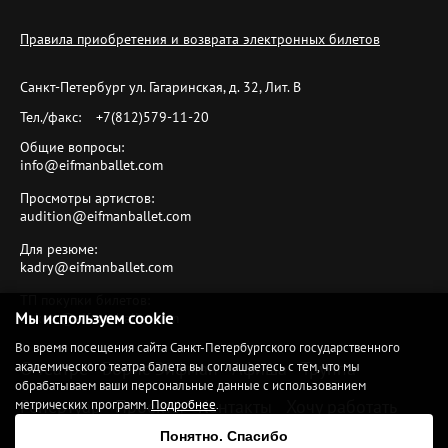
Правила приобретения и возврата электронных билетов
Санкт-Петербург ул. Гагаринская, д. 32, Лит. B
Тел./факс:
+7(812)579-11-20
Общие вопросы:
info@eifmanballet.com
Просмотры артистов:
audition@eifmanballet.com
Для резюме:
kadry@eifmanballet.com
ТП покупки билетов:
Мы используем cookie
tickets@eifmanballet.com
Во время посещения сайта Санкт-Петербургского государственного
О театре
Борис Эйфман
Афиша
Труппа
академического театра балета вы соглашаетесь с тем, что мы
обрабатываем ваши персональные данные с использованием
Репертуар
Проекты
Контакты
Хочу работать
метрических программ.
Подробнее
.
Понятно. Спасибо